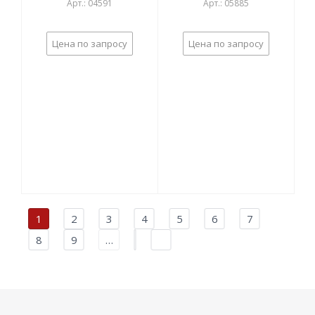
Арт.: 04591
Арт.: 05885
Цена по запросу
Цена по запросу
1
2
3
4
5
6
7
8
9
…