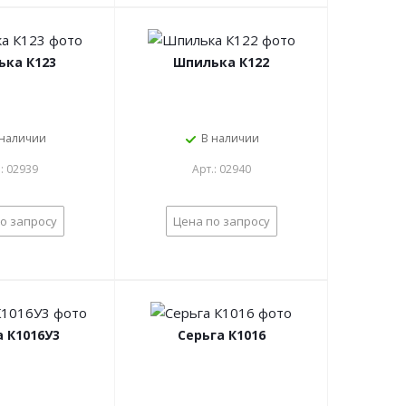
ька К123
Шпилька К122
 наличии
В наличии
.: 02939
Арт.: 02940
о запросу
Цена по запросу
а К1016У3
Серьга К1016