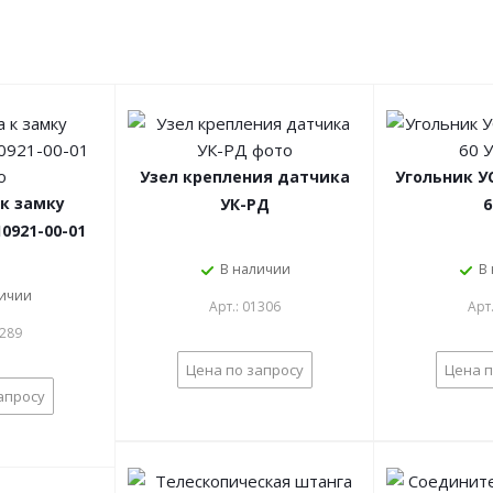
Узел крепления датчика
Угольник УС
к замку
УК-РД
6
0921-00-01
В наличии
В
личии
Арт.: 01306
Арт
1289
Цена по запросу
Цена п
апросу