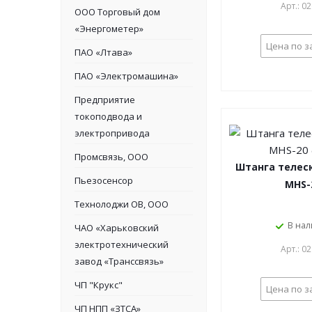
Арт.: 0
ООО Торговый дом
«Энергометер»
Цена по з
ПАО «Лтава»
ПАО «Электромашина»
Предприятие
токоподвода и
электропривода
Промсвязь, ООО
Штанга телес
Пьезосенсор
MHS-
Технолоджи ОВ, ООО
В на
ЧАО «Харьковский
электротехнический
Арт.: 0
завод «Транссвязь»
ЧП "Крукс"
Цена по з
ЧП НПП «ЗТСА»