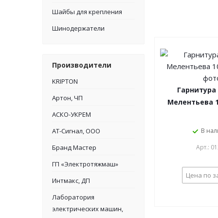
Шайбы для крепления
Шинодержатели
Производители
KRIPTON
Гарнитура 
Артон, ЧП
Мелентьева 1
АСКО-УКРЕМ
АТ-Сигнал, ООО
В на
Бранд Мастер
Арт.: 0
ГП «Электротяжмаш»
Цена по з
Интмакс, ДП
Лаборатория
электрических машин,