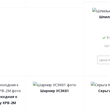
Шпил
В
Арт
Цена п
Шарнир УСЭК61
Серьг
оходная к
у КРВ-2М