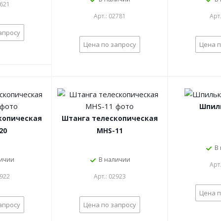
2621
Арт.: 02781
Арт
апросу
Цена по запросу
Цена п
Шпил
копическая
Штанга телескопическая
20
MHS-11
В
личии
В наличии
Арт
2922
Арт.: 02923
Цена п
апросу
Цена по запросу