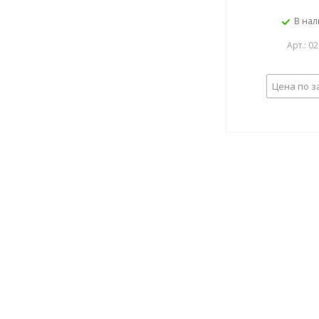
В на
Арт.: 0
Цена по з