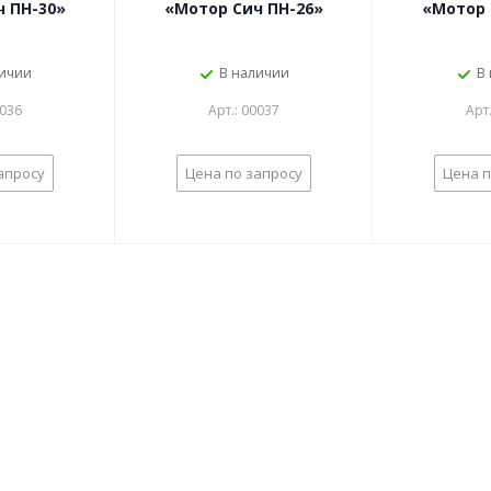
 ПН-30»
«Мотор Сич ПН-26»
«Мотор 
личии
В наличии
В
0036
Арт.: 00037
Арт
апросу
Цена по запросу
Цена п