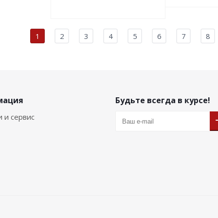
1
2
3
4
5
6
7
8
мация
Будьте всегда в курсе!
и и сервис