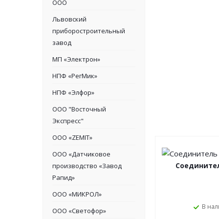
ООО
Львовский
приборостроительный
завод
МП «Электрон»
НПФ «РегМик»
НПФ «Элфор»
ООО "Восточный
Экспресс"
ООО «ZEMIT»
ООО «Датчиковое
Соедините
производство «Завод
Рапид»
ООО «МИКРОЛ»
В на
ООО «Светофор»