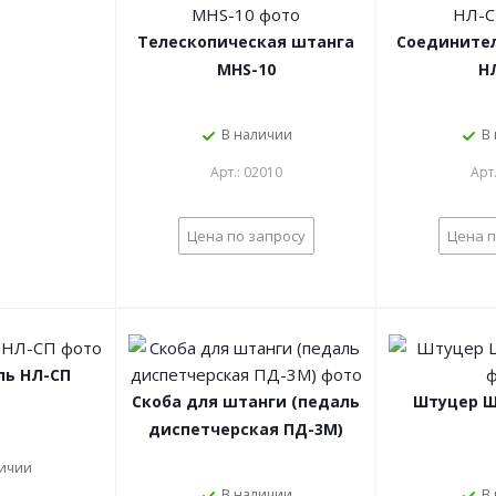
Телескопическая штанга
Соедините
MHS-10
Н
В наличии
В
Арт.: 02010
Арт
Цена по запросу
Цена п
ль НЛ-СП
Скоба для штанги (педаль
Штуцер Ш
диспетчерская ПД-3М)
личии
В наличии
В