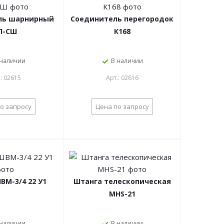
ль шарнирный
Соединитель перегородок
Л-СШ
К168
 наличии
В наличии
.: 02615
Арт.: 02616
о запросу
Цена по запросу
ВМ-3/4 22 У1
Штанга телескопическая
MHS-21
 наличии
В наличии