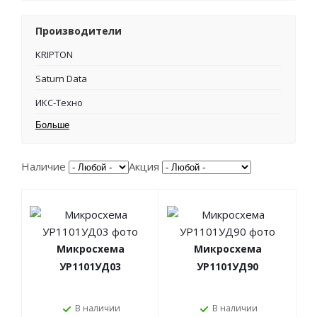
Производители
KRIPTON
Saturn Data
ИКС-Техно
Больше
Наличие
Акция
Микросхема
Микросхема
УР1101УД03
УР1101УД90
В наличии
В наличии