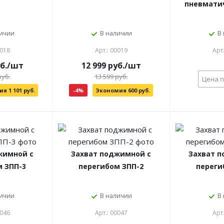
пневмати
личии
В наличии
В
0018
Арт.: 00019
Арт
уб./шт
12 999 руб./шт
руб.
13 599 руб.
Цена п
я 1 101 руб.
-4%
Экономия 600 руб.
жимной с
Захват поджимной с
Захват 
 ЗПП-3
перегибом ЗПП-2
переги
личии
В наличии
В
0046
Арт.: 00047
Арт