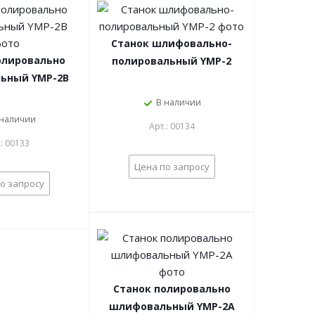
Станок шлифовально-
олировально
полировальный YMP-2
ьный YMP-2В
В наличии
 наличии
Арт.: 00134
.: 00133
Цена по запросу
о запросу
Станок полировально
шлифовальный YMP-2A