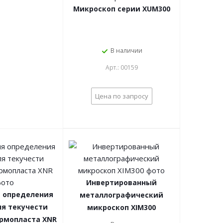
Микроскоп серии XUM300
В наличии
Арт.: 00159
Цена по запросу
Инвертированный
я определения
металлографический
ля текучести
микроскоп XIM300
ермопласта XNR