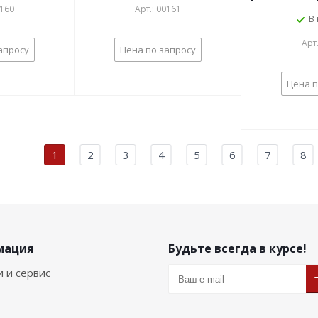
0160
Арт.: 00161
В
Арт
апросу
Цена по запросу
Цена п
1
2
3
4
5
6
7
8
мация
Будьте всегда в курсе!
и и сервис