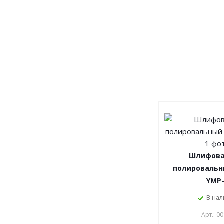
Шлифова
полировальн
YMP
В на
Арт.: 0