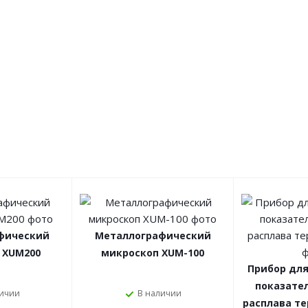
фический
Металлографический
 XUM200
микроскоп XUM-100
Прибор дл
показате
личии
В наличии
расплава т