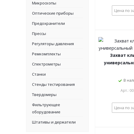
Микроскопы
Цена по з
Оптические приборы
Предохранители
Прессы
Регуляторы давления
Ремкомплекты
Захват к
универсальн
Спектрометры
Станки
В на
Стенды тестирования
Арт.: 0
Твердомеры
Фильтрующее
Цена по з
оборудование
Штативы и держатели