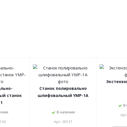
Экстензо
льно-
Станок полировально
ый станок
шлифовальный YMP-1A
-1
В
личии
В наличии
Арт
0136
Арт.: 00137