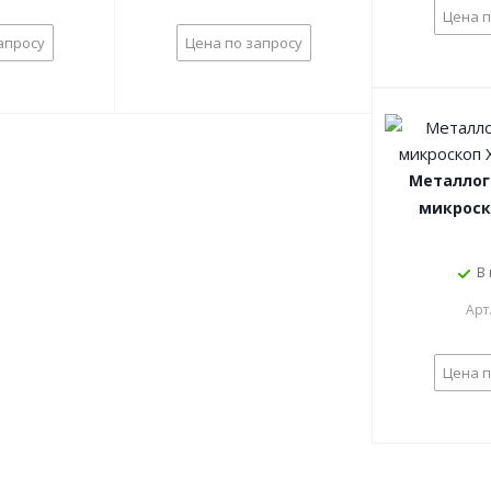
Цена п
апросу
Цена по запросу
Металлог
микроск
В
Арт
Цена п