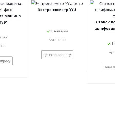
Экстрензометр YYU
ая машина
Станок п
T/91
шлифовал
В наличии
личии
Арт.: 00130
В
0056
Арт
Цена по запросу
апросу
Цена п