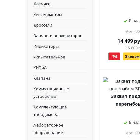
Датчики
Динамометры
В на
Дроссели
Арт.: 0
Запчасти анализаторов
14 499 р
Индикаторы
15 600 
-7%
Экономи
Испытательное
КИПиА
Клапана
Коммутационные
Захват под
устройства
перегибом
Комплектующие
твердомера
В на
Лабораторное
оборудование
Арт.: 0