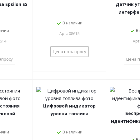
 Epsilon ES
Датчик уг
интерфе
В наличии
личии
В
Арт.: 08615
8614
Арт
Цена по запросу
апросу
Цена п
сстояния
Цифровой индикатор
Беспр
уковой
уровня топлива
идентифика
личии
В наличии
В