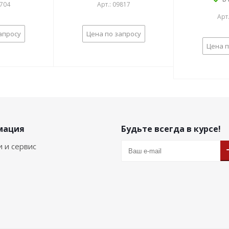
9704
Арт.: 09817
Арт
апросу
Цена по запросу
Цена п
мация
Будьте всегда в курсе!
и и сервис