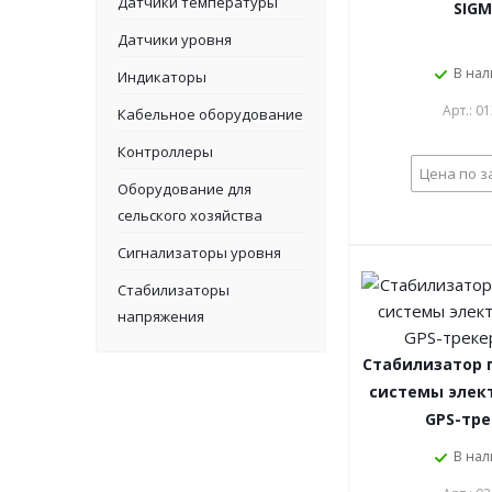
Датчики температуры
SIG
Датчики уровня
В на
Индикаторы
Арт.: 0
Кабельное оборудование
Контроллеры
Цена по з
Оборудование для
сельского хозяйства
Сигнализаторы уровня
Стабилизаторы
напряжения
Стабилизатор 
системы элек
GPS-тр
В на