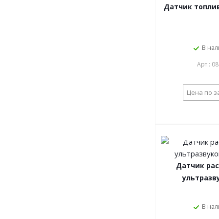
Датчик топлива
В на
Арт.: 0
Цена по з
Датчик ра
ультразв
В на