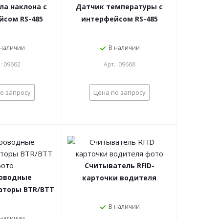
ла наклона с
Датчик температуры с
йсом RS-485
интерфейсом RS-485
 наличии
В наличии
.: 09662
Арт.: 09668
о запросу
Цена по запросу
Считыватель RFID-
оводные
карточки водителя
торы BTR/BTT
В наличии
 наличии