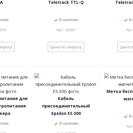
MA
Teletrack TTL-Q
Teletra
личии
В наличии
В
1304
Арт.: 02007
Арт
апросу
Цена по запросу
Цена п
Метка бесп
питания для
Кабель
маг
тропитания
присоединительный
екера
Epsilon ES.300
В
личии
В наличии
Арт