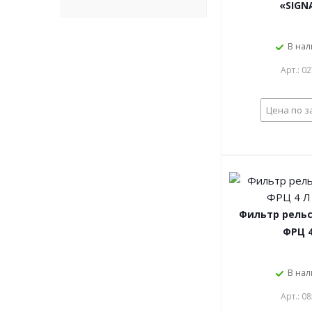
«SIGN
В на
Арт.: 0
Цена по з
Фильтр рель
ФРЦ 4
В на
Арт.: 0