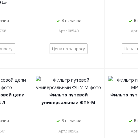
AL»
личии
В наличии
В
2798
Арт.: 08540
Арт
апросу
Цена по запросу
Цена п
совой цепи
Фильтр путевой
Фильтр пут
 Л
универсальный ФПУ-М
личии
В наличии
В
8561
Арт.: 08562
Арт