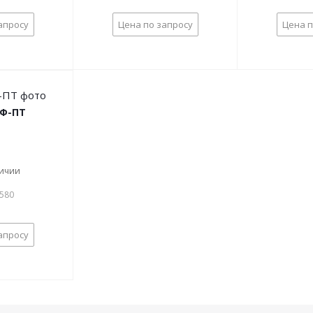
апросу
Цена по запросу
Цена п
 Ф-ПТ
личии
8580
апросу