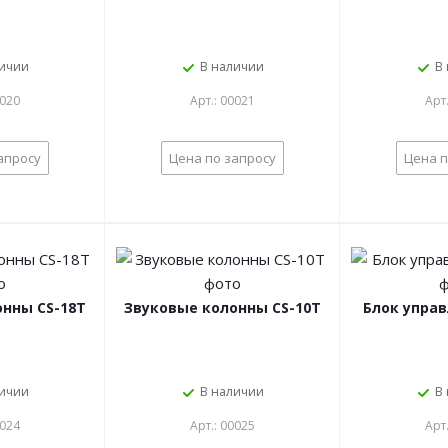
личии
В наличии
В
0020
Арт.: 00021
Арт
апросу
Цена по запросу
Цена п
нны CS-18T
Звуковые колонны CS-10T
Блок управ
личии
В наличии
В
0024
Арт.: 00025
Арт