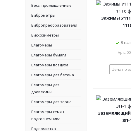
Весы промышленные
Виброметры
Зажимы У1114,
Вибропреобразователи
111
Вискозиметры
В на
Влагомеры
Арт.: 0
Влагомеры бумаги
Влагомеры воздуха
Цена по з
Влагомеры для бетона
Влагомеры для
древесины
Влагомеры для зерна
Влагомеры семян
Заземляющий
подсолнечника
ЗП-
Водоочистка