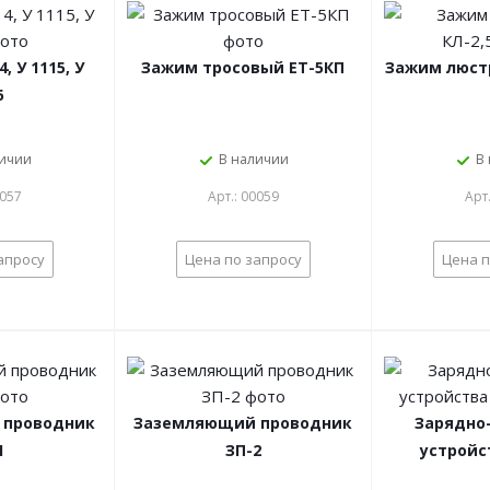
 У 1115, У
Зажим тросовый ЕТ-5КП
Зажим люст
6
личии
В наличии
В
0057
Арт.: 00059
Арт
апросу
Цена по запросу
Цена п
 проводник
Заземляющий проводник
Зарядно
1
ЗП-2
устройс