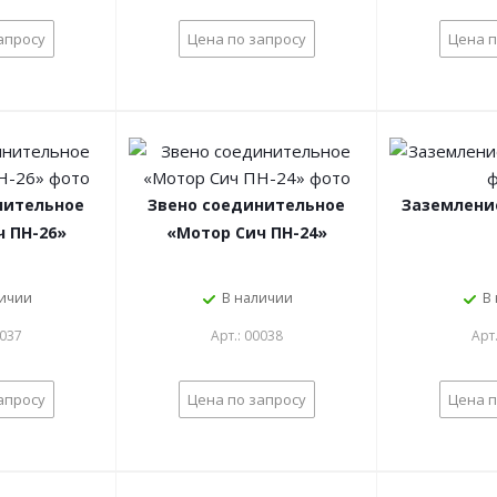
апросу
Цена по запросу
Цена п
нительное
Звено соединительное
Заземление
 ПН-26»
«Мотор Сич ПН-24»
личии
В наличии
В
0037
Арт.: 00038
Арт
апросу
Цена по запросу
Цена п