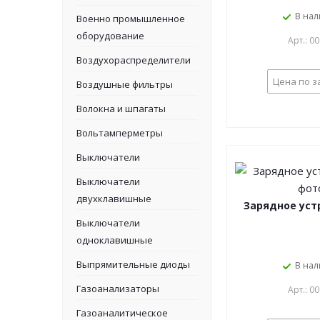
В на
Военно промышленное
оборудование
Арт.: 0
Воздухораспределители
Цена по з
Воздушные фильтры
Волокна и шпагаты
Вольтамперметры
Выключатели
Выключатели
двухклавишные
Зарядное уст
Выключатели
одноклавишные
Выпрямительные диоды
В на
Газоанализаторы
Арт.: 0
Газоаналитическое