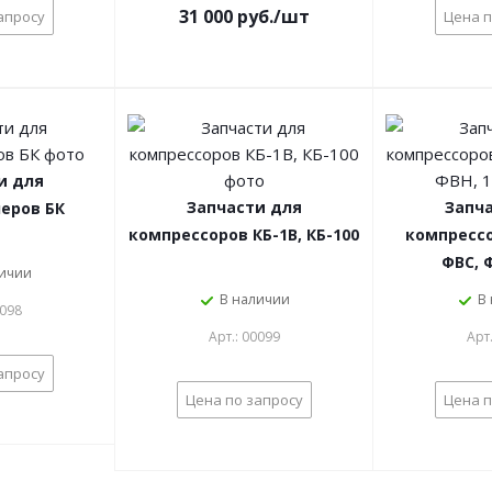
31 000 руб./шт
апросу
Цена п
и для
Запчасти для
Запч
еров БК
компрессоров КБ-1В, КБ-100
компрессо
ФВС, 
личии
В наличии
В
0098
Арт.: 00099
Арт
апросу
Цена по запросу
Цена п