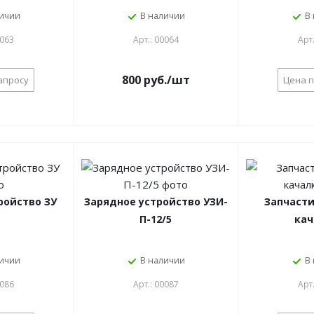
личии
В наличии
В
0063
Арт.: 00064
Арт
800 руб./шт
апросу
Цена п
ройство ЗУ
Зарядное устройство УЗИ-
Запчасти
П-12/5
кач
личии
В наличии
В
0086
Арт.: 00087
Арт