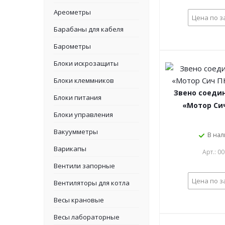
Ареометры
Цена по з
Барабаны для кабеля
Барометры
Блоки искрозащиты
Блоки клеммников
Звено соеди
Блоки питания
«Мотор Сич
Блоки управления
Вакуумметры
В на
Варикапы
Арт.: 0
Вентили запорные
Цена по з
Вентиляторы для котла
Весы крановые
Весы лабораторные