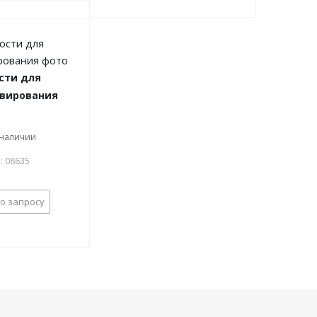
сти для
вирования
 наличии
.: 08635
о запросу