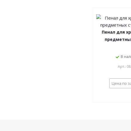
Пенал для хр
предметны
В на
Арт.: 0
Цена по з