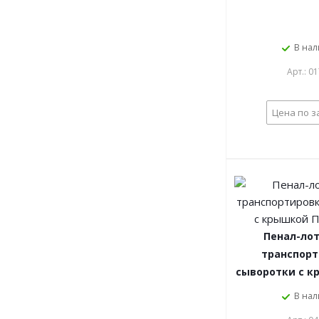
В на
Арт.: 0
Цена по з
Пенал-лот
транспор
сыворотки с 
В на