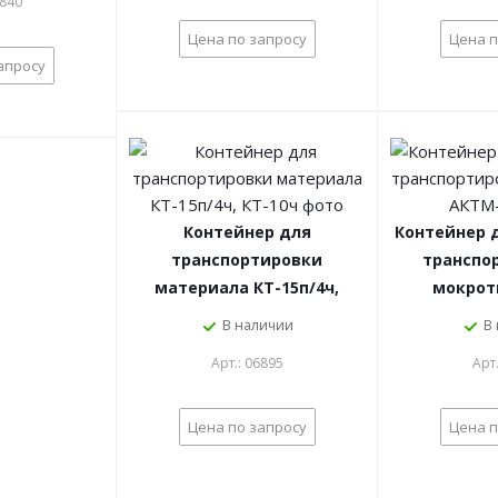
4840
Цена по запросу
Цена п
апросу
Контейнер для
Контейнер 
транспортировки
транспо
материала КТ-15п/4ч,
мокрот
КТ-10ч
В наличии
В
Арт.: 06895
Арт
Цена по запросу
Цена п