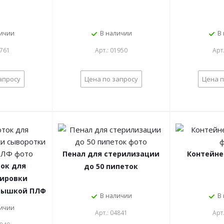
личии
В наличии
В
1761
Арт.: 01950
Арт
апросу
Цена по запросу
Цена п
Пенал для стерилизации
Контейне
ок для
до 50 пипеток
тировки
крышкой ПЛФ
В наличии
В
личии
Арт.: 04841
Арт