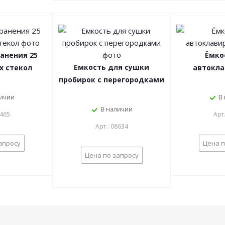
анения 25
Ёмко
Емкость для сушки
х стекол
автокла
пробирок с перегородками
личии
В
В наличии
8465
Арт
Арт.: 08634
апросу
Цена п
Цена по запросу