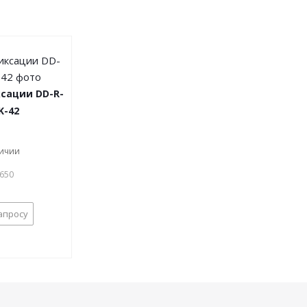
сации DD-R-
K-42
личии
9650
апросу