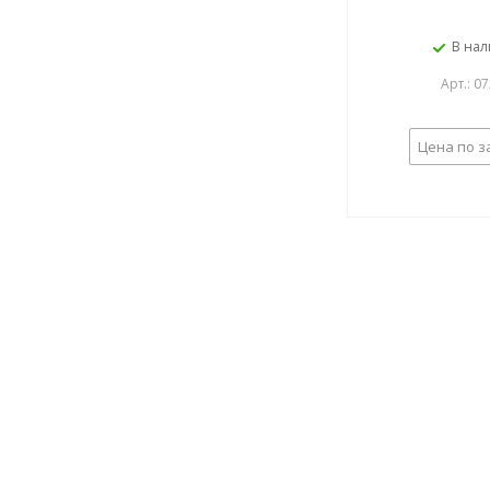
В на
Арт.: 0
Цена по з