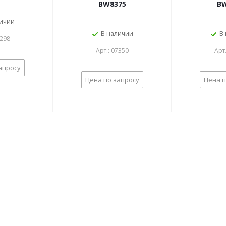
BW8375
BW
личии
В наличии
В
7298
Арт.: 07350
Арт
апросу
Цена по запросу
Цена п