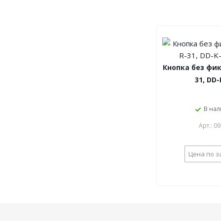
Кнопка без фик
31, DD-
В на
Арт.: 0
Цена по з