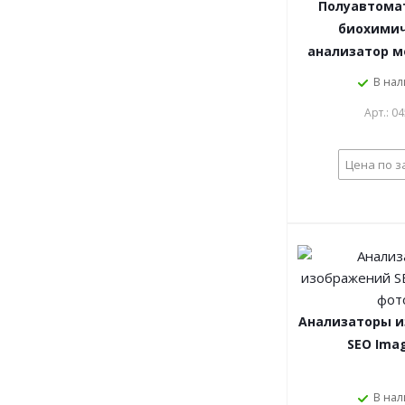
Полуавтома
биохими
анализатор м
В на
Арт.: 0
Цена по з
Анализаторы 
SEO Ima
В на