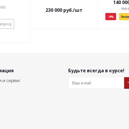
140 00
0495
155 
230 000 руб./шт
-9%
Экон
апросу
мация
Будьте всегда в курсе!
и и сервис