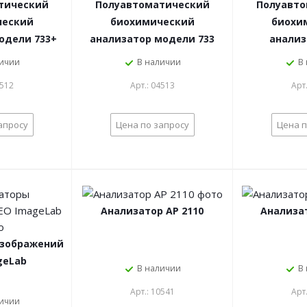
тический
Полуавтоматический
Полуавто
ческий
биохимический
биохи
одели 733+
анализатор модели 733
анализ
личии
В наличии
В
4512
Арт.: 04513
Арт
апросу
Цена по запросу
Цена п
Анализатор АР 2110
Анализа
изображений
geLab
В наличии
В
Арт.: 10541
Арт
личии