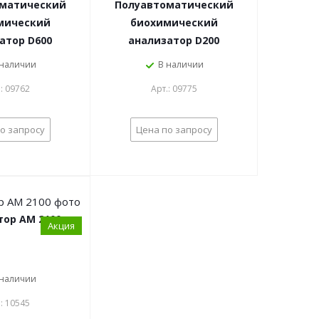
матический
Полуавтоматический
мический
биохимический
атор D600
анализатор D200
 наличии
В наличии
.: 09762
Арт.: 09775
о запросу
Цена по запросу
тор АМ 2100
Акция
 наличии
.: 10545