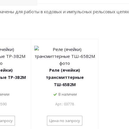
ачены для работы в кодовых и импульсных рельсовых цепях
чейки)
Реле (ячейки)
ые ТР-3В2М
трансмиттерные
ТШ-65В2М
личии
В наличии
3590
Арт.: 03778
запросу
Цена по запросу