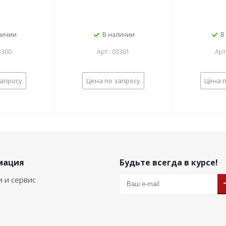
личии
В наличии
В
3300
Арт.: 03301
Арт
запросу
Цена по запросу
Цена п
мация
Будьте всегда в курсе!
и и сервис