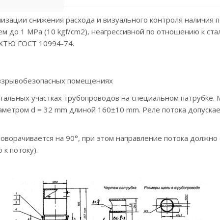
изации снижения расхода и визуального контроля наличия п
ием до 1 МРа (10 kgf/cm2), неагрессивной по отношению к ст
НХТЮ ГОСТ 10994-74.
о взрывобезопасных помещениях
тальных участках трубопроводов на специальном патрубке. 
етром d = 32 mm длиной 160±10 mm. Реле потока допускает
поворачивается на 90°, при этом направление потока должно
 к потоку).