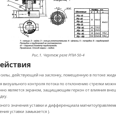
Рис.1. Чертеж реле РПИ-50-4
действия
 силы, действующей на заслонку, помещенную в потоке жидк
 визуального контроля потока по отклонению стрелки можн
енно является экраном, защищающим геркон от влияния вне
дку.
рного значения уставки и дифференциала магнитоуправляемы
ния уставки замыкается ).