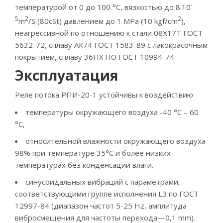
-
температурой от 0 до 100 °С, вязкостью до 8·10
5
2
2
m
/S (80cSt) давлением до 1 МРа (10 kgf/cm
),
неагрессивной по отношению к стали 08Х17Т ГОСТ
5632-72, сплаву АК74 ГОСТ 1583-89 с лакокрасочным
покрытием, сплаву 36НХТЮ ГОСТ 10994-74.
Эксплуатация
Реле потока РПИ-20-1 устойчивы к воздействию
температуры окружающего воздуха -40 °С – 60
°С,
относительной влажности окружающего воздуха
98% при температуре 35°С и более низких
температурах без конденсации влаги.
синусоидальных вибраций с параметрами,
соответствующими группе исполнения LЗ по ГОСТ
12997-84 (диапазон частот 5-25 Hz, амплитуда
вибросмещения для частоты перехода—0,1 mm).