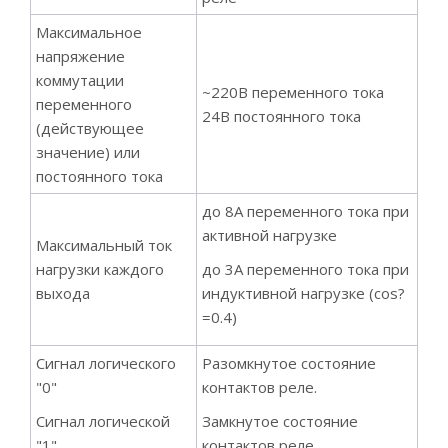
Максимальное
напряжение
коммутации
~220В переменного тока
переменного
24В постоянного тока
(действующее
значение) или
постоянного тока
до 8А переменного тока при
активной нагрузке
Максимальный ток
нагрузки каждого
до 3А переменного тока при
выхода
индуктивной нагрузке (cos?
=0.4)
Сигнал логического
Разомкнутое состояние
"0"
контактов реле.
Сигнал логической
Замкнутое состояние
"1"
контактов реле.