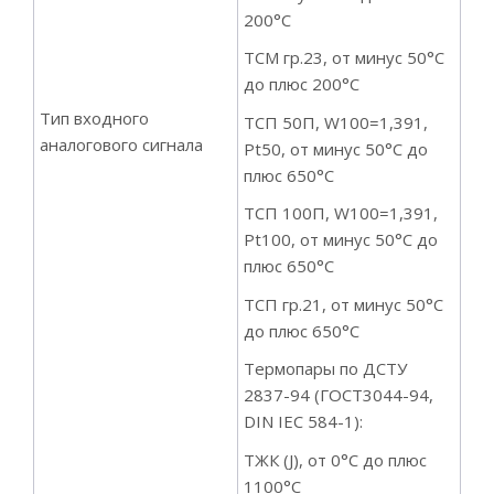
200°С
ТСМ гр.23, от минус 50°С
до плюс 200°С
Тип входного
ТСП 50П, W100=1,391,
аналогового сигнала
Pt50, от минус 50°С до
плюс 650°С
ТСП 100П, W100=1,391,
Pt100, от минус 50°С до
плюс 650°С
ТСП гр.21, от минус 50°С
до плюс 650°С
Термопары по ДСТУ
2837-94 (ГОСТ3044-94,
DIN IEC 584-1):
ТЖК (J), от 0°С до плюс
1100°С