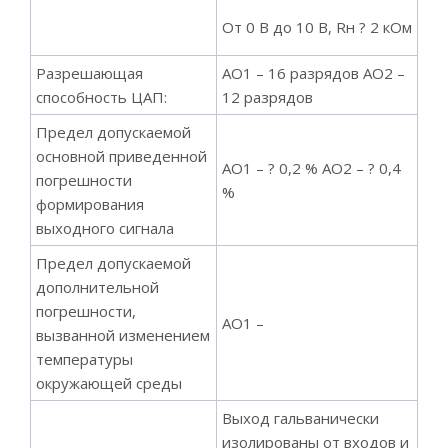
От 0 В до 10 В, Rн ? 2 кОм
Разрешающая
AO1 – 16 разрядов AO2 –
способность ЦАП:
12 разрядов
Предел допускаемой
основной приведенной
AO1 – ? 0,2 % AO2 – ? 0,4
погрешности
%
формирования
выходного сигнала
Предел допускаемой
дополнительной
погрешности,
AO1 –
вызванной изменением
температуры
окружающей среды
Выход гальванически
изолированы от входов и