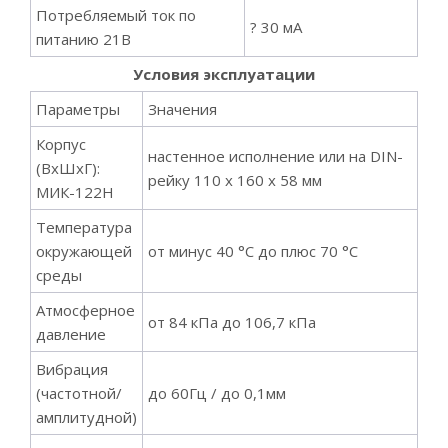
Потребляемый ток по
? 30 мА
питанию 21В
Условия эксплуатации
Параметры
Значения
Корпус
настенное исполнение или на DIN-
(ВхШхГ):
рейку 110 х 160 х 58 мм
МИК-122Н
Температура
окружающей
от минус 40 °С до плюс 70 °С
среды
Атмосферное
от 84 кПа до 106,7 кПа
давление
Вибрация
(частотной/
до 60Гц / до 0,1мм
амплитудной)