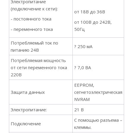
Электропитание
(подключение к сети):
от 18В до 36В
- постоянного тока
от 100В до 242В,
- переменного тока
50Гц
Потребляемый ток по
? 250 мА
питанию 24В
Потребляемая мощность
от сети переменного тока
? 7,0 ВА
220В
EEPROM,
Защита данных
сегнетоэлектрическая
NVRAM
Электропитание:
21 В
С помощью разъема –
Подключение
клеммы.