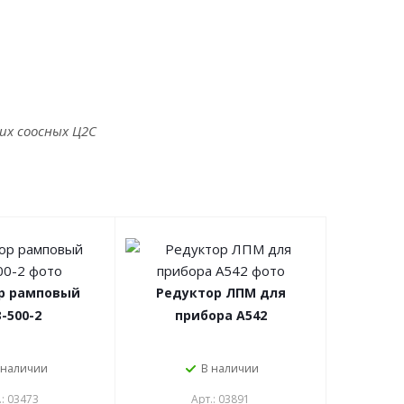
их соосных Ц2С
р рамповый
Редуктор ЛПМ для
-500-2
прибора А542
 наличии
В наличии
.: 03473
Арт.: 03891