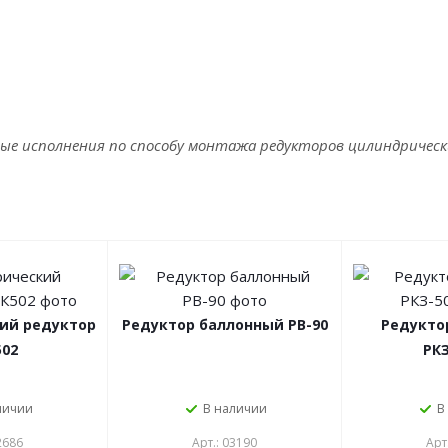
е исполнения по способу монтажа редукторов цилиндрическ
ий редуктор
Редуктор баллонный РВ-90
Редукто
02
РКЗ
личии
В наличии
В
2686
Арт.: 03190
Арт