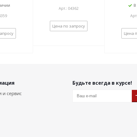
личии
В
Арт.: 04362
4359
Арт
Цена по запросу
запросу
Цена п
мация
Будьте всегда в курсе!
и и сервис