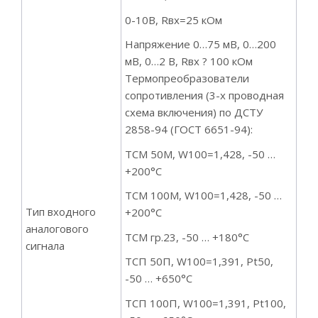
0-10В, Rвх=25 кОм
Напряжение 0…75 мВ, 0…200
мВ, 0…2 В, Rвх ? 100 кОм
Термопреобразователи
сопротивления (3-х проводная
схема включения) по ДСТУ
2858-94 (ГОСТ 6651-94):
ТСМ 50М, W100=1,428, -50 …
+200°С
ТСМ 100М, W100=1,428, -50 …
Тип входного
+200°С
аналогового
ТСМ гр.23, -50 … +180°С
сигнала
ТСП 50П, W100=1,391, Pt50,
-50 … +650°С
ТСП 100П, W100=1,391, Pt100,