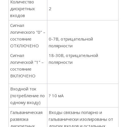
Количество
дискретных
2
входов
Сигнал
логического "0" –
состояние
0-7В, отрицательной
ОТКЛЮЧЕНО
полярности
Сигнал
18-30В, отрицательной
логической "1" –
полярности
состояние
ВКЛЮЧЕНО
Входной ток
(потребление по
? 10 мА
одному входу)
Гальваническая
Входы связаны попарно и
развязка
гальванически изолированы от
дискретных
других входов и остальных