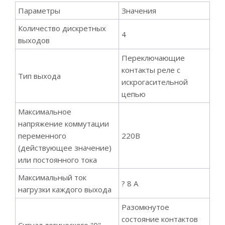
Параметры
Значения
Количество дискретных
4
выходов
Переключающие
контакты реле с
Тип выхода
искрогасительной
цепью
Максимальное
напряжение коммутации
переменного
220В
(действующее значение)
или постоянного тока
Максимальный ток
? 8 А
нагрузки каждого выхода
Разомкнутое
состояние контактов
Сигнал логического "0"