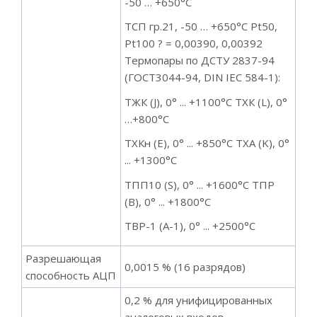
-50 … +650°С
ТСП гр.21, -50 … +650°С Pt50,
Pt100 ? = 0,00390, 0,00392
Термопары по ДСТУ 2837-94
(ГОСТ3044-94, DIN IEC 584-1):
ТЖК (J), 0° ... +1100°С ТХК (L), 0°
…+800°C
ТХКн (E), 0° ... +850°С ТХА (K), 0°
... +1300°С
ТПП10 (S), 0° ... +1600°С ТПР
(B), 0° ... +1800°С
ТВР-1 (А-1), 0° ... +2500°С
Разрешающая
0,0015 % (16 разрядов)
способность АЦП
0,2 % для унифицированных
аналоговых входов