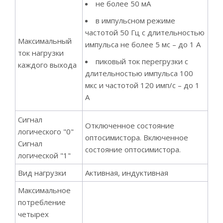
не более 50 мА
в импульсном режиме
частотой 50 Гц с длительностью
Максимальный
импульса не более 5 мс – до 1 А
ток нагрузки
пиковый ток перегрузки с
каждого выхода
длительностью импульса 100
мкс и частотой 120 имп/с – до 1
А
Сигнал
Отключенное состояние
логического "0"
оптосимистора. Включенное
Сигнал
состояние оптосимистора.
логической "1"
Вид нагрузки
Активная, индуктивная
Максимальное
потребление
четырех