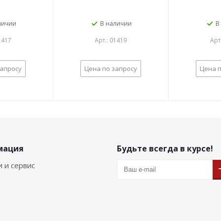
личии
В наличии
В
1417
Арт.: 01419
Арт
запросу
Цена по запросу
Цена п
мация
Будьте всегда в курсе!
и и сервис