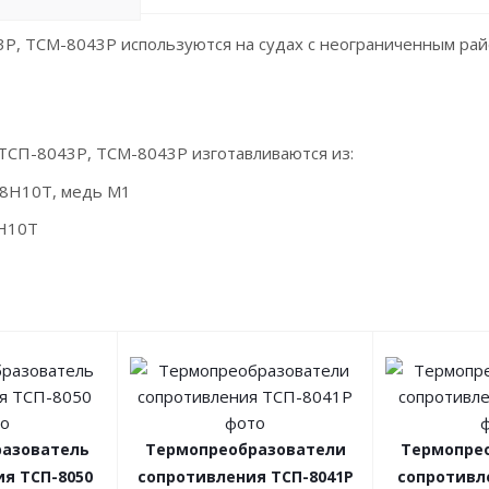
Р, ТСМ-8043Р используются на судах с неограниченным рай
ТСП-8043Р, ТСМ-8043Р изготавливаются из:
18Н10Т, медь М1
8Н10Т
азователь
Термопреобразователи
Термопре
я ТСП-8050
сопротивления ТСП-8041Р
сопротивл