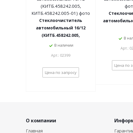
Стеклоочи
Стеклоочиститель
автомобильн
автомобильный 16/12
(КИТБ.458242.005,
В на
КИТБ.458242.005-01)
В наличии
Арт.: 0
Арт.: 02399
Цена по 
Цена по запросу
О компании
Инфор
Главная
Гаранти