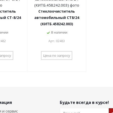
ститель
Стеклоочиститель
ый СТ-8/24
автомобильный СТ8/24
(КИТБ.458242.003)
личии
В наличии
2482
Арт.: 02483
запросу
Цена по запросу
мация
Будьте всегда в курсе!
и и сервис