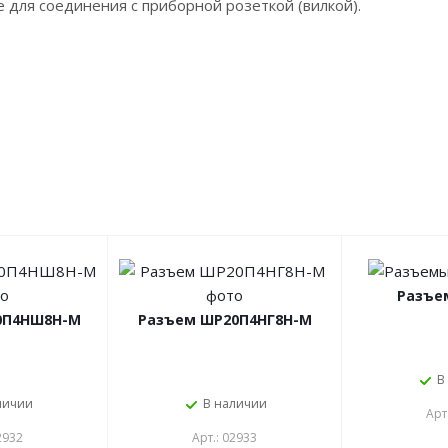
се для соединения с приборной розеткой (вилкой).
Разъе
0П4НШ8Н-М
Разъем ШР20П4НГ8Н-М
В
личии
В наличии
Арт
2932
Арт.: 02933