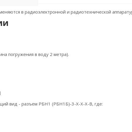
еняются в радиоэлектронной и радиотехнической аппаратур
ии
на погружения в воду 2 метра).
а
ий вид - разъем РБН1 (РБН1Б)-3-Х-Х-Х-В, где: