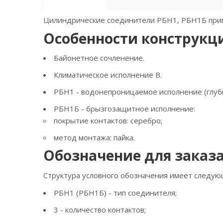
Цилиндрические соединители РБН1, РБН1Б прим
Особенности конструкц
Байонетное сочленение.
Климатическое исполнение B.
РБН1 - водонепроницаемое исполнение (глуби
РБН1Б - брызгозащитное исполнение:
покрытие контактов: серебро;
метод монтажа: пайка.
Обозначение для заказ
Структура условного обозначения имеет следующ
РБН1 (РБН1Б) - тип соединителя;
3 - количество контактов;