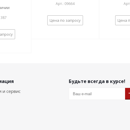
Арт.: 09664
Арт
л-9)
личии
1387
Цена по запросу
Цена п
запросу
мация
Будьте всегда в курсе!
и и сервис