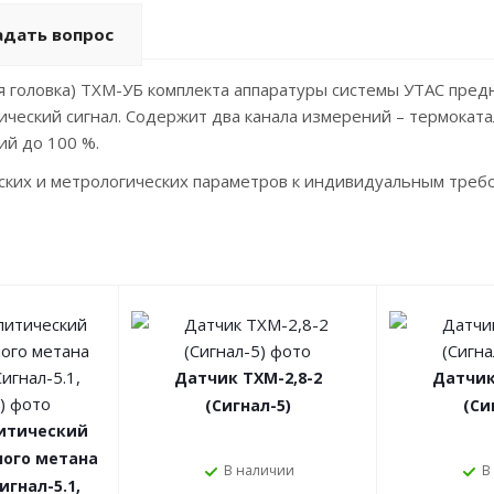
адать вопрос
 головка) ТХМ-УБ комплекта аппаратуры системы УТАС пре
ический сигнал. Содержит два канала измерений – термока
ий до 100 %.
ских и метрологических параметров к индивидуальным требо
Датчик ТХМ-2,8-2
Датчик
(Сигнал-5)
(Си
итический
ого метана
В наличии
В
игнал-5.1,