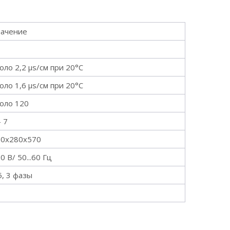
начение
оло 2,2 µs/см при 20°С
оло 1,6 µs/см при 20°С
оло 120
- 7
50х280х570
0 В/ 50...60 Гц
5, 3 фазы
3