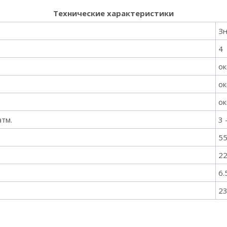
Технические характеристики
З
4
ок
ок
ок
тм.
3 
5
22
6.
2