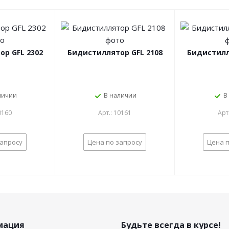
р GFL 2302
Бидистиллятор GFL 2108
Бидистилл
личии
В наличии
В
0160
Арт.: 10161
Арт
запросу
Цена по запросу
Цена п
мация
Будьте всегда в курсе!