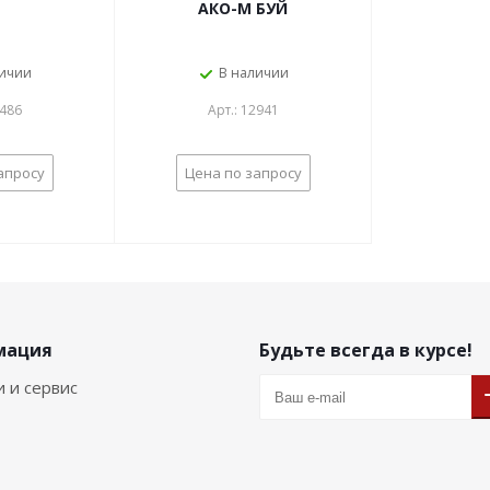
АКО-М БУЙ
личии
В наличии
2486
Арт.: 12941
апросу
Цена по запросу
мация
Будьте всегда в курсе!
и и сервис